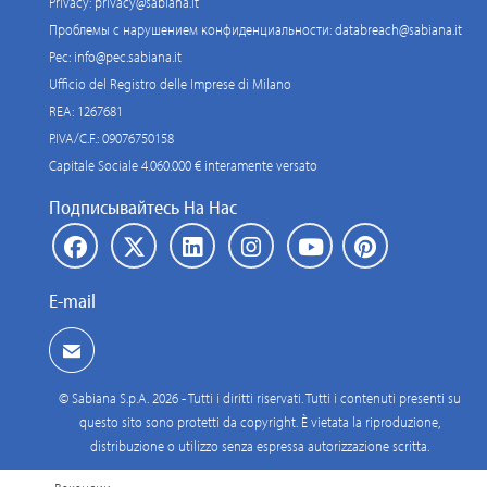
Privacy:
privacy@sabiana.it
Проблемы с нарушением конфиденциальности:
databreach@sabiana.it
Pec:
info@pec.sabiana.it
Ufficio del Registro delle Imprese di Milano
REA: 1267681
P.IVA/C.F.: 09076750158
Capitale Sociale 4.060.000 € interamente versato
Подписывайтесь На Нас
E-mail
© Sabiana S.p.A. 2026 - Tutti i diritti riservati. Tutti i contenuti presenti su
questo sito sono protetti da copyright. È vietata la riproduzione,
distribuzione o utilizzo senza espressa autorizzazione scritta.