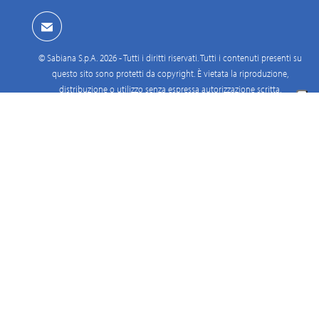
© Sabiana S.p.A. 2026 - Tutti i diritti riservati. Tutti i contenuti presenti su
questo sito sono protetti da copyright. È vietata la riproduzione,
distribuzione o utilizzo senza espressa autorizzazione scritta.
Вакансии
Материалы О Компании
Правовые Акты
Разработчики
Privacy Policy
Cookie Policy
Conflict Minerals Policy