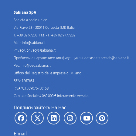
Sabiana SpA
Società a socio unico
Via Piave 53 - 20011 Corbetta (MI) Italia
T. +39 02 97203 1 r.a. - F. +39 02 9777282
Mail:
info@sabiana.it
Privacy:
privacy@sabiana.it
Проблемы с нарушением конфиденциальности:
databreach@sabiana.it
Pec:
info@pec.sabiana.it
Ufficio del Registro delle Imprese di Milano
REA: 1267681
P.IVA/C.F.: 09076750158
Capitale Sociale 4.060.000 € interamente versato
Подписывайтесь На Нас
E-mail