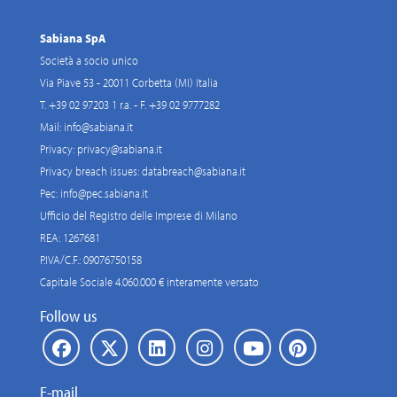
Sabiana SpA
Società a socio unico
Via Piave 53 - 20011 Corbetta (MI) Italia
T. +39 02 97203 1 r.a. - F. +39 02 9777282
Mail:
info@sabiana.it
Privacy:
privacy@sabiana.it
Privacy breach issues:
databreach@sabiana.it
Pec:
info@pec.sabiana.it
Ufficio del Registro delle Imprese di Milano
REA: 1267681
P.IVA/C.F.: 09076750158
Capitale Sociale 4.060.000 € interamente versato
Follow us
E-mail