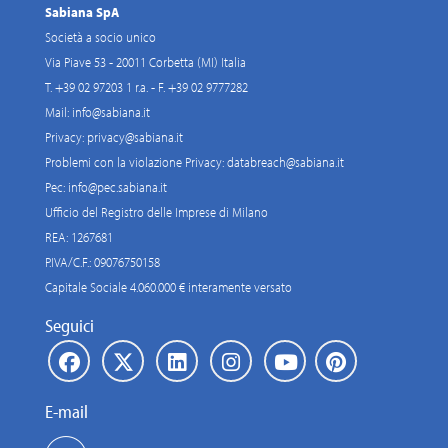
Sabiana SpA
Società a socio unico
Via Piave 53 - 20011 Corbetta (MI) Italia
T. +39 02 97203 1 r.a. - F. +39 02 9777282
Mail:
info@sabiana.it
Privacy:
privacy@sabiana.it
Problemi con la violazione Privacy:
databreach@sabiana.it
Pec:
info@pec.sabiana.it
Ufficio del Registro delle Imprese di Milano
REA: 1267681
P.IVA/C.F.: 09076750158
Capitale Sociale 4.060.000 € interamente versato
Seguici
E-mail