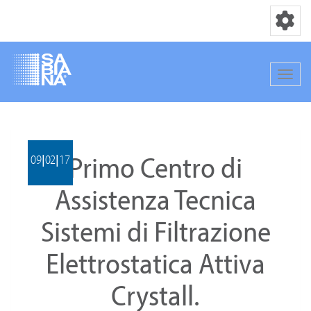
Toggle nav
Toggle
Salta
al
contenuto
Primo Centro di
principale
09|02|17
Assistenza Tecnica
Sistemi di Filtrazione
Elettrostatica Attiva
Crystall.