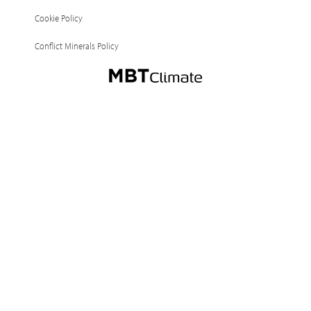
annunciato che coordinerà i
Cookie Policy
ricorsi delle migliaia di
operatori, sia nazionali sia
Conflict Minerals Policy
esteri "ingiustamente
penalizzati da un
provvedimento che
modifica unilateralmente e
retroattivamente i contratti
sottoscritti con il GSE"Per la
copertura degli oneri del
sistema elettrico, la legge
prevede una maggiorazione
delle quote fisse dei
corrispettivi per il consumo
di energia. Cogena
(associazione che
rappresenta le imprese
operanti nei settori della
costruzione e distribuzione
di impianti di
cogenerazione e servizi per
l'energia) la norma