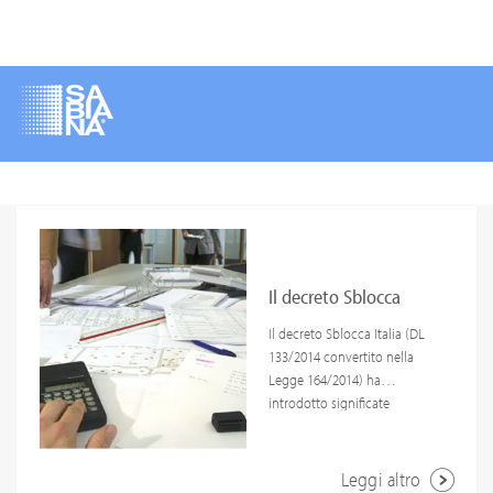
Salta
al
contenuto
principale
Il decreto Sblocca
Italia modifica il
Il decreto Sblocca Italia (DL
133/2014 convertito nella
Testo Unico Edilizia.
Legge 164/2014) ha
introdotto significate
modifiche al Testo Unico
sull'Edilizia. Di seguito le
principali novità apportate
Leggi altro