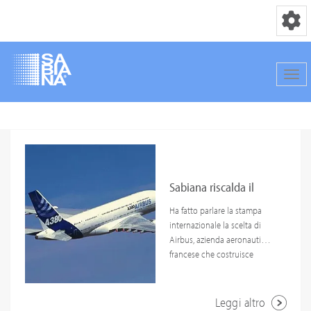
Toggle n
Togg
Salta
al
contenuto
principale
Sabiana riscalda il
nido del gigante
Ha fatto parlare la stampa
internazionale la scelta di
Airbus, azienda aeronautica
francese che costruisce
giganti dell'aria, di riscaldare
i capannoni in cui viene
assemblato l'Airbus A380.
Leggi altro