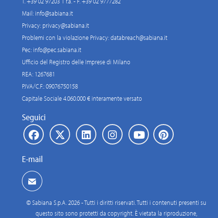
T. +39 02 97203 1 r.a. - F. +39 02 9777282
chiamati a partecipare,
Mail:
info@sabiana.it
rappresenta un ulteriore
riconoscimento del nostro
Privacy:
privacy@sabiana.it
expertise nel campo della
Problemi con la violazione Privacy:
databreach@sabiana.it
climatizzazione a risparmio
Pec:
info@pec.sabiana.it
energetico di grandi
Ufficio del Registro delle Imprese di Milano
complessi", ha detto con
REA: 1267681
soddisfazione Giorgio
Pellegrini, ad Sabiana.
P.IVA/C.F.: 09076750158
Capitale Sociale 4.060.000 € interamente versato
Seguici
E-mail
© Sabiana S.p.A. 2026 - Tutti i diritti riservati. Tutti i contenuti presenti su
questo sito sono protetti da copyright. È vietata la riproduzione,