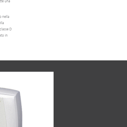
ette una
to nella
lla
 classe D
ato in