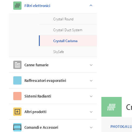
Filtri elettronici
Crystall Round
Crystall Duct System
Crystall Carisma
SkySafe
Canne fumarie
Raffrescatori evaporativi
Sistemi Radianti
C
Altri prodotti
PHOTOGALL
Comandi e Accessori