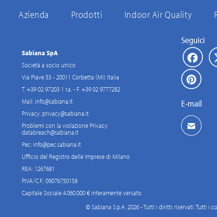
Azienda
Prodotti
Indoor Air Quality
Seguici
Sabiana SpA
Società a socio unico
Via Piave 53 - 20011 Corbetta (MI) Italia
T. +39 02 97203 1 r.a. - F. +39 02 9777282
Mail:
info@sabiana.it
E-mail
Privacy:
privacy@sabiana.it
Problemi con la violazione Privacy:
databreach@sabiana.it
Pec:
info@pec.sabiana.it
Ufficio del Registro delle Imprese di Milano
REA: 1267681
P.IVA/C.F.: 09076750158
Capitale Sociale 4.060.000 € interamente versato
© Sabiana S.p.A. 2026 - Tutti i diritti riservati. Tutti