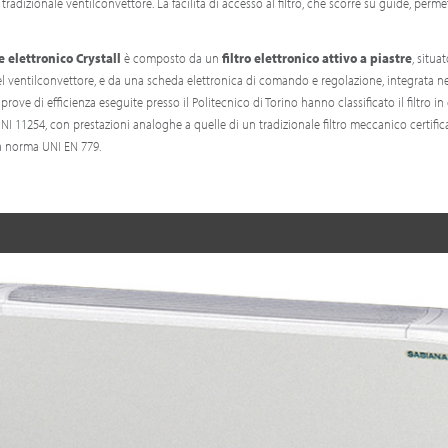
radizionale ventilconvettore. La facilità di accesso al filtro, che scorre su guide, perm
e elettronico Crystall
è composto da un
filtro elettronico attivo a piastre
, situa
l ventilconvettore, e da una scheda elettronica di comando e regolazione, integrata ne
 prove di efficienza eseguite presso il Politecnico di Torino hanno classificato il filtro in
 11254, con prestazioni analoghe a quelle di un tradizionale filtro meccanico certific
a norma UNI EN 779.