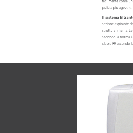
facilmente come un t
pulizia più agevole.
Il sistema filtrant
sezione aspirante de
struttura interna. Le
secondo la norma UNI
classe F9 secondo l