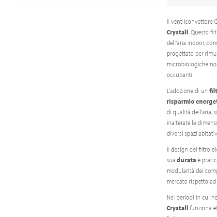
Il ventilconvettore C
Crystall
. Questo fi
dell'aria indoor, co
progettato per rimu
microbiologiche noci
occupanti.
L'adozione di un
fil
risparmio energe
di qualità dell'aria
inalterate le dimens
diversi spazi abitativ
Il design del filtro
sua
durata
è prati
modularità dei compo
mercato rispetto ad alt
Nei periodi in cui n
Crystall
funziona e