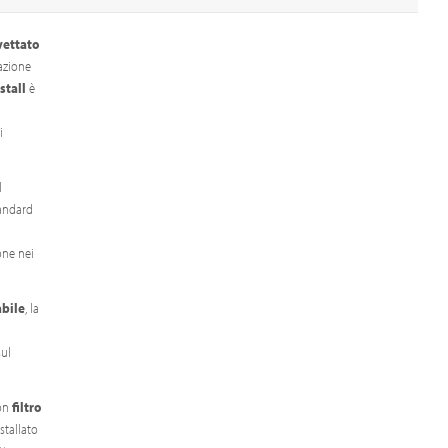
vettato
cazione
stall
è
i
l
tandard
one nei
abile
, la
ul
con
filtro
stallato