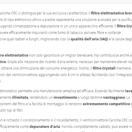
arisma CRC si distingue per la sua esclusiva caratteristica: il
filtro elettrostatico bre
ltro di tipo elettronico attivo a piastre rappresenta una soluzione avanzata per la purifi
niugando climatizzazione e depurazione in un unico apparecchio efficiente. Il
filtro Cry
overe efficacemente inquinanti come fumo di tabacco, polvere, fibre e sostanze
ve quali batteri e funghi, migliorando così la
qualità dell'aria (IAQ)
e la salute degl
tro elettrostatico
non solo garantisce un miglior benessere, ma contribuisce anche a
tico
. Grazie alla riduzione dei ricambi d'aria esterna, necessari per mantenere elevati s
, si ottiene una diminuzione del consumo energetico. Inoltre, il
filtro Crystall
mantiene
ioni del ventilconvettore, aggiungendo solo 8 cm in altezza, facilitando così l'integrazi
i.
 elettrostatico permette una manutenzione semplice ed efficace. Essendo facilmente
lav
camente
illimitata
, rendendolo un
investimento
a lungo termine
vantaggioso
. La
nenti del filtro e la facilità di montaggio lo rendono
estremamente competitivo
s
ri tipi di filtri.
on è richiesto il condizionamento o il riscaldamento, il ventilconvettore Carisma CRC 
fficacemente come
depuratore d'aria
. Fornito completamente cablato, può essere in