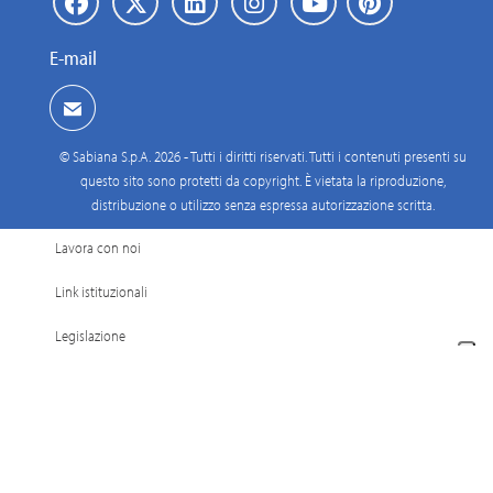
E-mail
© Sabiana S.p.A. 2026 - Tutti i diritti riservati. Tutti i contenuti presenti su
questo sito sono protetti da copyright. È vietata la riproduzione,
distribuzione o utilizzo senza espressa autorizzazione scritta.
Lavora con noi
Link istituzionali
Legislazione
Credits
Privacy Policy
Cookie Policy