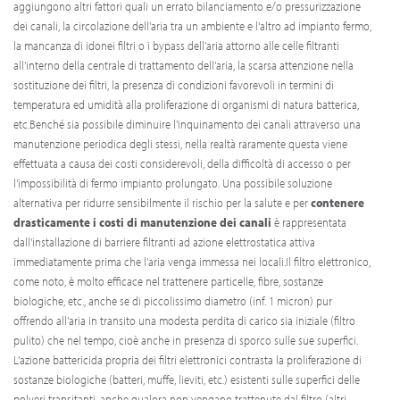
aggiungono altri fattori quali un errato bilanciamento e/o pressurizzazione
dei canali, la circolazione dell'aria tra un ambiente e l'altro ad impianto fermo,
la mancanza di idonei filtri o i bypass dell'aria attorno alle celle filtranti
all'interno della centrale di trattamento dell'aria, la scarsa attenzione nella
sostituzione dei filtri, la presenza di condizioni favorevoli in termini di
temperatura ed umidità alla proliferazione di organismi di natura batterica,
etc.Benché sia possibile diminuire l'inquinamento dei canali attraverso una
manutenzione periodica degli stessi, nella realtà raramente questa viene
effettuata a causa dei costi considerevoli, della difficoltà di accesso o per
l'impossibilità di fermo impianto prolungato. Una possibile soluzione
alternativa per ridurre sensibilmente il rischio per la salute e per
contenere
drasticamente i costi di manutenzione dei canali
è rappresentata
dall'installazione di barriere filtranti ad azione elettrostatica attiva
immediatamente prima che l'aria venga immessa nei locali.Il filtro elettronico,
come noto, è molto efficace nel trattenere particelle, fibre, sostanze
biologiche, etc., anche se di piccolissimo diametro (inf. 1 micron) pur
offrendo all'aria in transito una modesta perdita di carico sia iniziale (filtro
pulito) che nel tempo, cioè anche in presenza di sporco sulle sue superfici.
L'azione battericida propria dei filtri elettronici contrasta la proliferazione di
sostanze biologiche (batteri, muffe, lieviti, etc.) esistenti sulle superfici delle
polveri transitanti, anche qualora non vengano trattenute dal filtro (altri