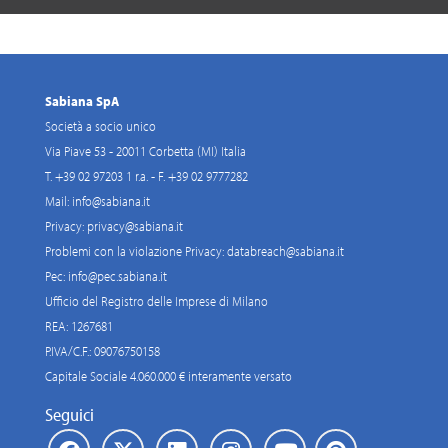
Sabiana SpA
Società a socio unico
Via Piave 53 - 20011 Corbetta (MI) Italia
T. +39 02 97203 1 r.a. - F. +39 02 9777282
Mail:
info@sabiana.it
Privacy:
privacy@sabiana.it
Problemi con la violazione Privacy:
databreach@sabiana.it
Pec:
info@pec.sabiana.it
Ufficio del Registro delle Imprese di Milano
REA: 1267681
P.IVA/C.F.: 09076750158
Capitale Sociale 4.060.000 € interamente versato
Seguici