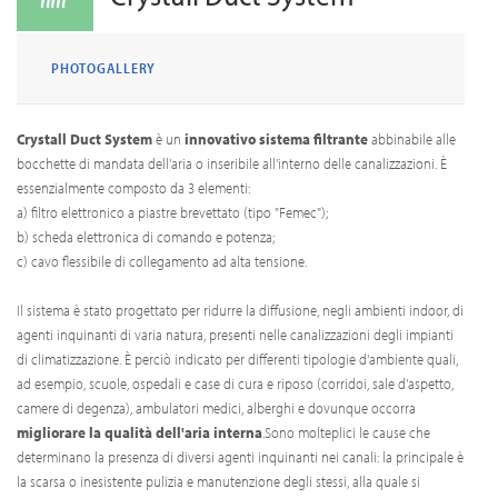
PHOTOGALLERY
Crystall Duct System
è un
innovativo
sistema filtrante
abbinabile alle
bocchette di mandata dell'aria o inseribile all'interno delle canalizzazioni. È
essenzialmente composto da 3 elementi:
a) filtro elettronico a piastre brevettato (tipo "Femec");
b) scheda elettronica di comando e potenza;
c) cavo flessibile di collegamento ad alta tensione.
Il sistema è stato progettato per ridurre la diffusione, negli ambienti indoor, di
agenti inquinanti di varia natura, presenti nelle canalizzazioni degli impianti
di climatizzazione. È perciò indicato per differenti tipologie d'ambiente quali,
ad esempio, scuole, ospedali e case di cura e riposo (corridoi, sale d'aspetto,
camere di degenza), ambulatori medici, alberghi e dovunque occorra
migliorare la qualità dell'aria interna
.Sono molteplici le cause che
determinano la presenza di diversi agenti inquinanti nei canali: la principale è
la scarsa o inesistente pulizia e manutenzione degli stessi, alla quale si