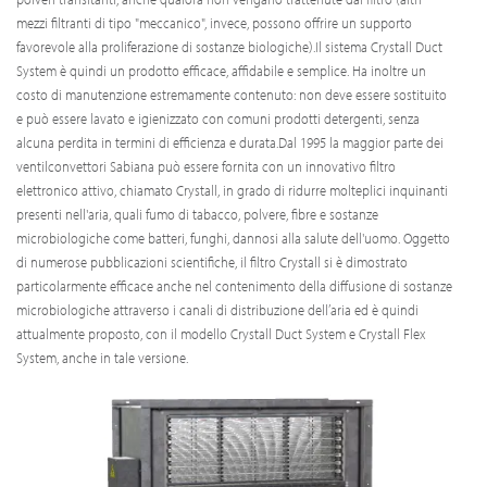
mezzi filtranti di tipo "meccanico", invece, possono offrire un supporto
favorevole alla proliferazione di sostanze biologiche).Il sistema Crystall Duct
System è quindi un prodotto efficace, affidabile e semplice. Ha inoltre un
costo di manutenzione estremamente contenuto: non deve essere sostituito
e può essere lavato e igienizzato con comuni prodotti detergenti, senza
alcuna perdita in termini di efficienza e durata.Dal 1995 la maggior parte dei
ventilconvettori Sabiana può essere fornita con un innovativo filtro
elettronico attivo, chiamato Crystall, in grado di ridurre molteplici inquinanti
presenti nell'aria, quali fumo di tabacco, polvere, fibre e sostanze
microbiologiche come batteri, funghi, dannosi alla salute dell'uomo. Oggetto
di numerose pubblicazioni scientifiche, il filtro Crystall si è dimostrato
particolarmente efficace anche nel contenimento della diffusione di sostanze
microbiologiche attraverso i canali di distribuzione dell’aria ed è quindi
attualmente proposto, con il modello Crystall Duct System e Crystall Flex
System, anche in tale versione.