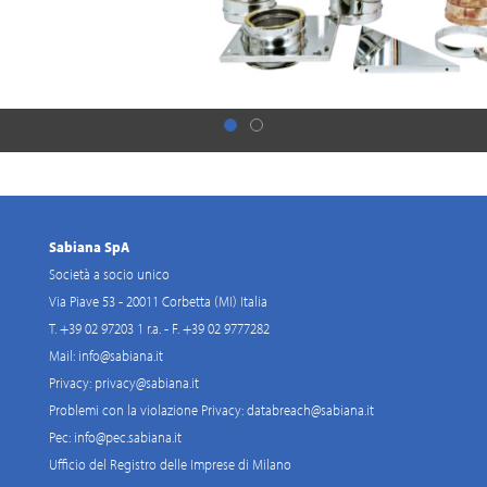
Sabiana SpA
Società a socio unico
Via Piave 53 - 20011 Corbetta (MI) Italia
T. +39 02 97203 1 r.a. - F. +39 02 9777282
Mail:
info@sabiana.it
Privacy:
privacy@sabiana.it
Problemi con la violazione Privacy:
databreach@sabiana.it
Pec:
info@pec.sabiana.it
Ufficio del Registro delle Imprese di Milano