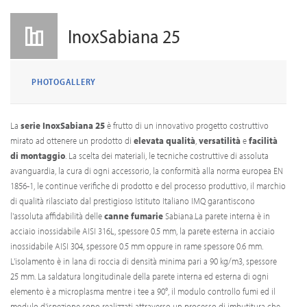
InoxSabiana 25
PHOTOGALLERY
La
serie InoxSabiana 25
è frutto di un innovativo progetto costruttivo
mirato ad ottenere un prodotto di
elevata qualità
,
versatilità
e
facilità
di montaggio
. La scelta dei materiali, le tecniche costruttive di assoluta
avanguardia, la cura di ogni accessorio, la conformità alla norma europea EN
1856-1, le continue verifiche di prodotto e del processo produttivo, il marchio
di qualità rilasciato dal prestigioso Istituto Italiano IMQ garantiscono
l'assoluta affidabilità delle
canne fumarie
Sabiana.La parete interna è in
acciaio inossidabile AISI 316L, spessore 0.5 mm, la parete esterna in acciaio
inossidabile AISI 304, spessore 0.5 mm oppure in rame spessore 0.6 mm.
L'isolamento è in lana di roccia di densità minima pari a 90 kg/m3, spessore
25 mm. La saldatura longitudinale della parete interna ed esterna di ogni
elemento è a microplasma mentre i tee a 90°, il modulo controllo fumi ed il
modulo d'ispezione sono realizzati attraverso un processo di imbutitura che