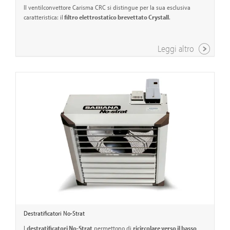
Il ventilconvettore Carisma CRC si distingue per la sua esclusiva
caratteristica: il
filtro elettrostatico brevettato Crystall
.
Leggi altro
Destratificatori No-Strat
I
destratificatori No-Strat
permettono di
ricircolare verso il basso